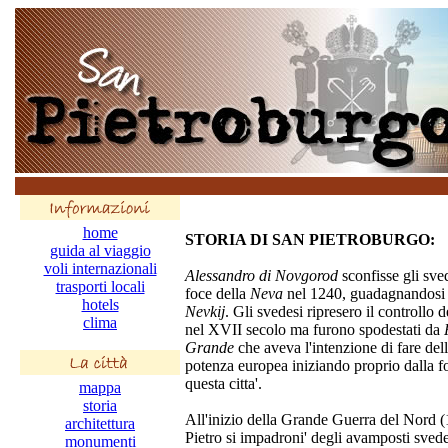
home
STORIA DI SAN PIETROBURGO:
guida al viaggio
voli internazionali
Alessandro di Novgorod
sconfisse gli sve
trasporti locali
foce della
Neva
nel 1240, guadagnandosi il
hotels
Nevkij
. Gli svedesi ripresero il controllo 
clima
nel XVII secolo ma furono spodestati da
Grande
che aveva l'intenzione di fare del
potenza europea iniziando proprio dalla f
questa citta'.
mappa
storia
All'inizio della Grande Guerra del Nord 
architettura
Pietro si impadroni' degli avamposti svede
monumenti