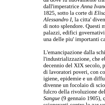
dall'imperatrice
Anna Ivan
1825, sotto la corte di
Elis
Alessandro I
, la citta' di
di noto splendore. Questi
palazzi, edifici governativ
una delle piu' importanti c
L'emancipazione dalla schi
l'industrializzazione, che 
decennio del XIX secolo, p
di lavoratori poveri, con 
igiene, epidemie e un diff
divenne un focolaio di sciop
fulcro della rivoluzione de
Sangue
(9 gennaio 1905), q
scioperanti contro lo zar v