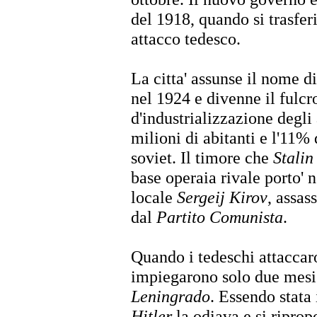
del 1918, quando si trasfer
attacco tedesco.
La citta' assunse il nome d
nel 1924 e divenne il fulcr
d'industrializzazione degli
milioni di abitanti e l'11%
soviet. Il timore che
Stalin
base operaia rivale porto' n
locale
Sergeij Kirov
, assas
dal
Partito Comunista
.
Quando i tedeschi attaccaro
impiegarono solo due mesi
Leningrado
. Essendo stata
Hitler
la odiava e si riprop