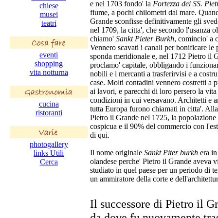
e nel 1703 fondo' la
Fortezza dei SS. Piet
chiese
fiume, a pochi chilometri dal mare. Quand
musei
Grande sconfisse definitivamente gli sved
teatri
nel 1709, la citta', che secondo l'usanza 
chiamo'
Sankt Pieter Burkh
, comincio' a 
Vennero scavati i canali per bonificare le 
eventi
sponda meridionale e, nel 1712 Pietro il 
shopping
proclamo' capitale, obbligando i funzionari
vita notturna
nobili e i mercanti a trasferirvisi e a costr
case. Molti contadini vennero costretti a 
ai lavori, e parecchi di loro persero la vita 
condizioni in cui versavano. Architetti e ar
cucina
tutta Europa furono chiamati in citta'. All
ristoranti
Pietro il Grande nel 1725, la popolazione 
cospicua e il 90% del commercio con l'es
di qui.
photogallery
Il nome originale
Sankt Piter burkh
era in 
links Utili
olandese perche' Pietro il Grande aveva v
Cerca
studiato in quel paese per un periodo di 
un ammiratore della corte e dell'architettu
Il successore di Pietro il G
da dove fu nuovamente tras